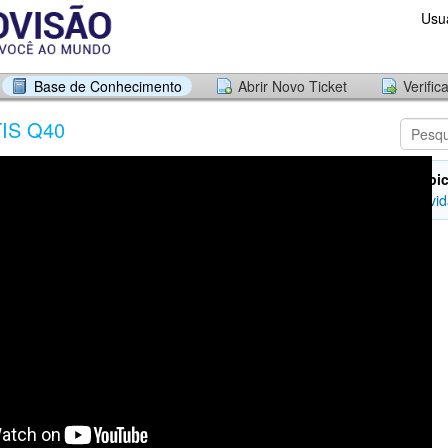
Usu
Base de Conhecimento
Abrir Novo Ticket
Verific
TIS Q40
Tópic
Dúvid